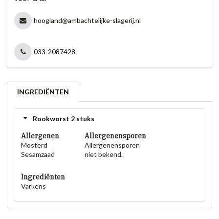
hoogland@ambachtelijke-slagerij.nl
033-2087428
INGREDIËNTEN
Rookworst 2 stuks
Allergenen
Allergenensporen
Mosterd
Allergenensporen
Sesamzaad
niet bekend.
Ingrediënten
Varkens