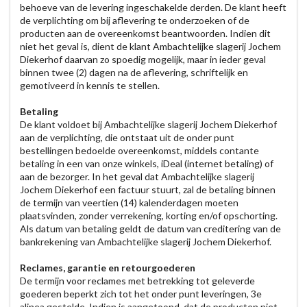
behoeve van de levering ingeschakelde derden. De klant heeft
de verplichting om bij aflevering te onderzoeken of de
producten aan de overeenkomst beantwoorden. Indien dit
niet het geval is, dient de klant Ambachtelijke slagerij Jochem
Diekerhof daarvan zo spoedig mogelijk, maar in ieder geval
binnen twee (2) dagen na de aflevering, schriftelijk en
gemotiveerd in kennis te stellen.
Betaling
De klant voldoet bij Ambachtelijke slagerij Jochem Diekerhof
aan de verplichting, die ontstaat uit de onder punt
bestellingen bedoelde overeenkomst, middels contante
betaling in een van onze winkels, iDeal (internet betaling) of
aan de bezorger. In het geval dat Ambachtelijke slagerij
Jochem Diekerhof een factuur stuurt, zal de betaling binnen
de termijn van veertien (14) kalenderdagen moeten
plaatsvinden, zonder verrekening, korting en/of opschorting.
Als datum van betaling geldt de datum van creditering van de
bankrekening van Ambachtelijke slagerij Jochem Diekerhof.
Reclames, garantie en retourgoederen
De termijn voor reclames met betrekking tot geleverde
goederen beperkt zich tot het onder punt leveringen, 3e
alinea gestelde. Indien is aangetoond, dat de producten niet