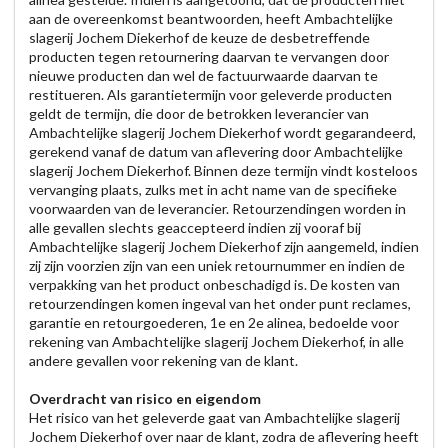
aan de overeenkomst beantwoorden, heeft Ambachtelijke
slagerij Jochem Diekerhof de keuze de desbetreffende
producten tegen retournering daarvan te vervangen door
nieuwe producten dan wel de factuurwaarde daarvan te
restitueren. Als garantietermijn voor geleverde producten
geldt de termijn, die door de betrokken leverancier van
Ambachtelijke slagerij Jochem Diekerhof wordt gegarandeerd,
gerekend vanaf de datum van aflevering door Ambachtelijke
slagerij Jochem Diekerhof. Binnen deze termijn vindt kosteloos
vervanging plaats, zulks met in acht name van de specifieke
voorwaarden van de leverancier. Retourzendingen worden in
alle gevallen slechts geaccepteerd indien zij vooraf bij
Ambachtelijke slagerij Jochem Diekerhof zijn aangemeld, indien
zij zijn voorzien zijn van een uniek retournummer en indien de
verpakking van het product onbeschadigd is. De kosten van
retourzendingen komen ingeval van het onder punt reclames,
garantie en retourgoederen, 1e en 2e alinea, bedoelde voor
rekening van Ambachtelijke slagerij Jochem Diekerhof, in alle
andere gevallen voor rekening van de klant.
Overdracht van risico en eigendom
Het risico van het geleverde gaat van Ambachtelijke slagerij
Jochem Diekerhof over naar de klant, zodra de aflevering heeft