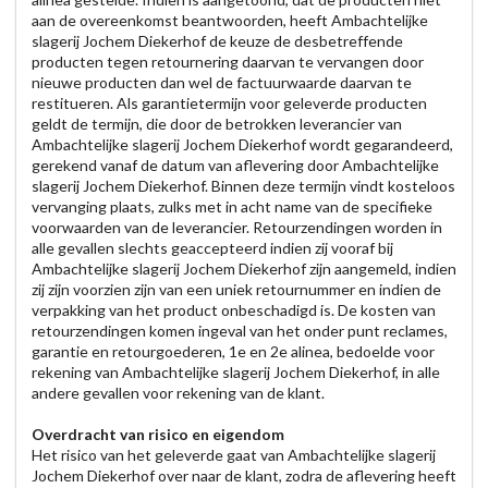
aan de overeenkomst beantwoorden, heeft Ambachtelijke
slagerij Jochem Diekerhof de keuze de desbetreffende
producten tegen retournering daarvan te vervangen door
nieuwe producten dan wel de factuurwaarde daarvan te
restitueren. Als garantietermijn voor geleverde producten
geldt de termijn, die door de betrokken leverancier van
Ambachtelijke slagerij Jochem Diekerhof wordt gegarandeerd,
gerekend vanaf de datum van aflevering door Ambachtelijke
slagerij Jochem Diekerhof. Binnen deze termijn vindt kosteloos
vervanging plaats, zulks met in acht name van de specifieke
voorwaarden van de leverancier. Retourzendingen worden in
alle gevallen slechts geaccepteerd indien zij vooraf bij
Ambachtelijke slagerij Jochem Diekerhof zijn aangemeld, indien
zij zijn voorzien zijn van een uniek retournummer en indien de
verpakking van het product onbeschadigd is. De kosten van
retourzendingen komen ingeval van het onder punt reclames,
garantie en retourgoederen, 1e en 2e alinea, bedoelde voor
rekening van Ambachtelijke slagerij Jochem Diekerhof, in alle
andere gevallen voor rekening van de klant.
Overdracht van risico en eigendom
Het risico van het geleverde gaat van Ambachtelijke slagerij
Jochem Diekerhof over naar de klant, zodra de aflevering heeft