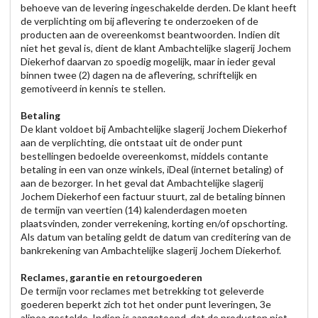
behoeve van de levering ingeschakelde derden. De klant heeft
de verplichting om bij aflevering te onderzoeken of de
producten aan de overeenkomst beantwoorden. Indien dit
niet het geval is, dient de klant Ambachtelijke slagerij Jochem
Diekerhof daarvan zo spoedig mogelijk, maar in ieder geval
binnen twee (2) dagen na de aflevering, schriftelijk en
gemotiveerd in kennis te stellen.
Betaling
De klant voldoet bij Ambachtelijke slagerij Jochem Diekerhof
aan de verplichting, die ontstaat uit de onder punt
bestellingen bedoelde overeenkomst, middels contante
betaling in een van onze winkels, iDeal (internet betaling) of
aan de bezorger. In het geval dat Ambachtelijke slagerij
Jochem Diekerhof een factuur stuurt, zal de betaling binnen
de termijn van veertien (14) kalenderdagen moeten
plaatsvinden, zonder verrekening, korting en/of opschorting.
Als datum van betaling geldt de datum van creditering van de
bankrekening van Ambachtelijke slagerij Jochem Diekerhof.
Reclames, garantie en retourgoederen
De termijn voor reclames met betrekking tot geleverde
goederen beperkt zich tot het onder punt leveringen, 3e
alinea gestelde. Indien is aangetoond, dat de producten niet