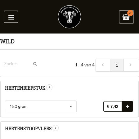
0
WILD
1 - 4 van 4
1
HERTENBIEFSTUK
150 gram
€ 7,42
HERTENSTOOFVLEES