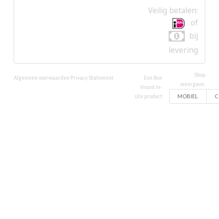
Veilig betalen:
of
bij
levering
Shop
Algemene voorwaarden
Privacy Statement
Een Bon
weergave:
Vivant In-
MOBIEL
C
site product