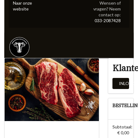
Naar onze
Wensen of
website
vragen? Neem
contact op:
033-2087428
Klant
INLOGG
BESTELLI
Subtotaal:
€ 0,00