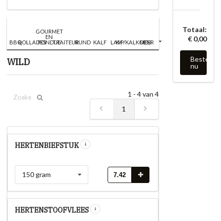
Totaal:
GOURMET
EN
€ 0,00
BBQ
ROLLADES
FONDUE
TRAITEUR
RUND
KALF
LAM
KIP/KALKOEN
MEER
Bestel
WILD
nu
1 - 4 van 4
1
HERTENBIEFSTUK
150 gram
7.42
HERTENSTOOFVLEES